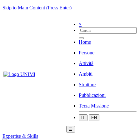
Skip to Main Content (Press Enter)
×
Home
Persone
Attività
Ambiti
Strutture
Pubblicazioni
Terza Missione
IT
EN
☰
Expertise & Skills