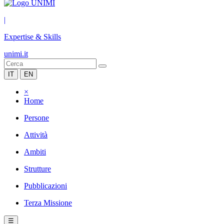
|
Expertise & Skills
unimi.it
IT
EN
×
Home
Persone
Attività
Ambiti
Strutture
Pubblicazioni
Terza Missione
☰