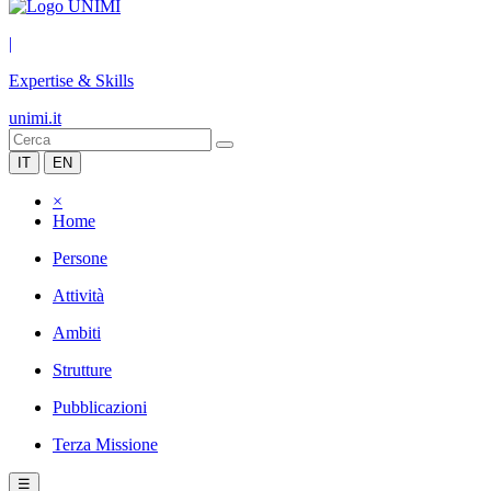
|
Expertise & Skills
unimi.it
IT
EN
×
Home
Persone
Attività
Ambiti
Strutture
Pubblicazioni
Terza Missione
☰