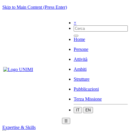
Skip to Main Content (Press Enter)
×
Home
Persone
Attività
Ambiti
Strutture
Pubblicazioni
Terza Missione
IT
EN
☰
Expertise & Skills