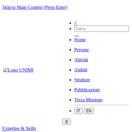
Skip to Main Content (Press Enter)
×
Home
Persone
Attività
Ambiti
Strutture
Pubblicazioni
Terza Missione
IT
EN
☰
Expertise & Skills