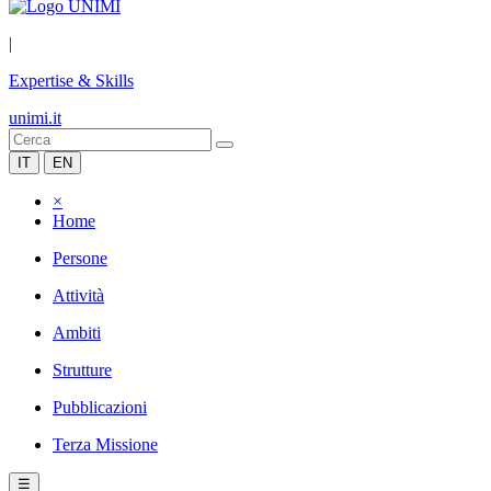
|
Expertise & Skills
unimi.it
IT
EN
×
Home
Persone
Attività
Ambiti
Strutture
Pubblicazioni
Terza Missione
☰