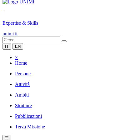
|
Expertise & Skills
unimi.it
IT
EN
×
Home
Persone
Attività
Ambiti
Strutture
Pubblicazioni
Terza Missione
☰