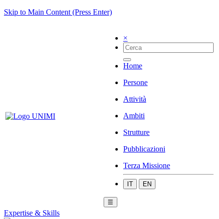
Skip to Main Content (Press Enter)
×
Home
Persone
Attività
Ambiti
Strutture
Pubblicazioni
Terza Missione
IT
EN
☰
Expertise & Skills