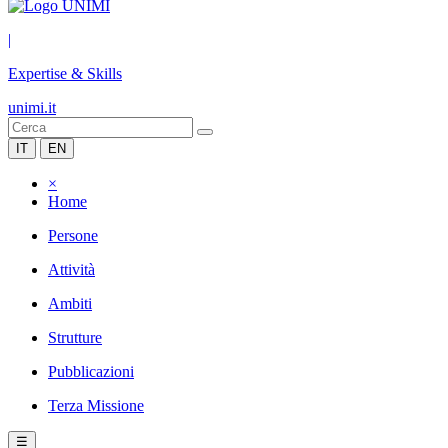
|
Expertise & Skills
unimi.it
IT
EN
×
Home
Persone
Attività
Ambiti
Strutture
Pubblicazioni
Terza Missione
☰