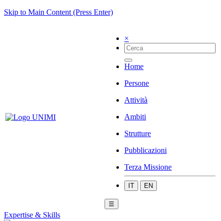
Skip to Main Content (Press Enter)
×
Home
Persone
Attività
Ambiti
Strutture
Pubblicazioni
Terza Missione
IT
EN
☰
Expertise & Skills