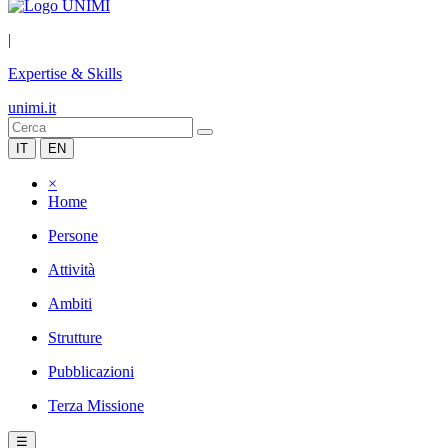
|
Expertise & Skills
unimi.it
IT
EN
×
Home
Persone
Attività
Ambiti
Strutture
Pubblicazioni
Terza Missione
☰