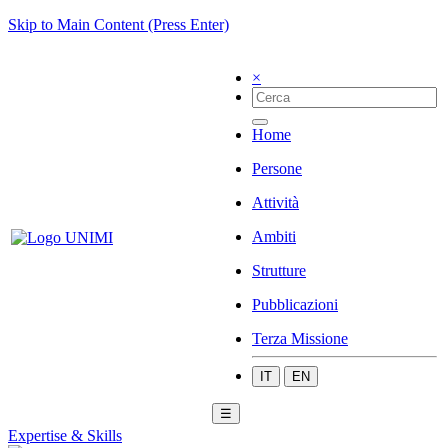
Skip to Main Content (Press Enter)
×
Home
Persone
Attività
Ambiti
Strutture
Pubblicazioni
Terza Missione
IT
EN
☰
Expertise & Skills