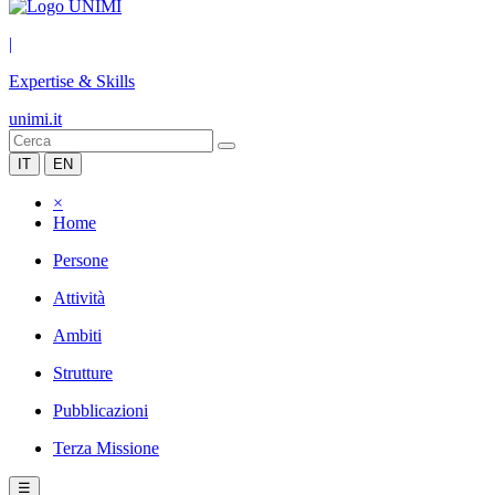
|
Expertise & Skills
unimi.it
IT
EN
×
Home
Persone
Attività
Ambiti
Strutture
Pubblicazioni
Terza Missione
☰