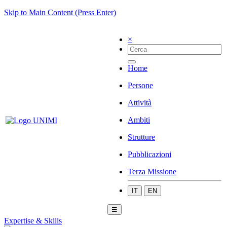
Skip to Main Content (Press Enter)
×
Home
Persone
Attività
Ambiti
Strutture
Pubblicazioni
Terza Missione
IT
EN
☰
Expertise & Skills