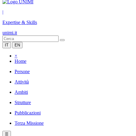
|
Expertise & Skills
unimi.it
IT
EN
×
Home
Persone
Attività
Ambiti
Strutture
Pubblicazioni
Terza Missione
☰