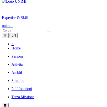
|
Expertise & Skills
unimi.it
IT
EN
×
Home
Persone
Attività
Ambiti
Strutture
Pubblicazioni
Terza Missione
☰