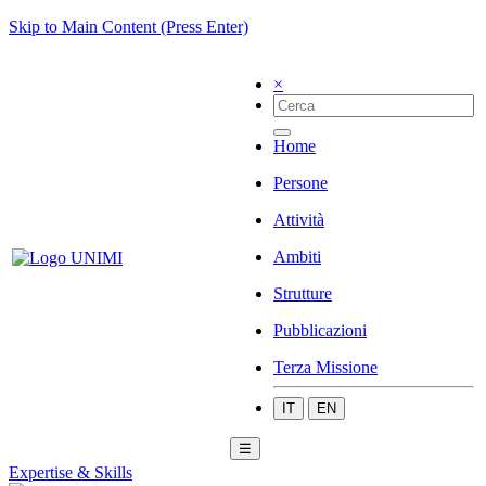
Skip to Main Content (Press Enter)
×
Home
Persone
Attività
Ambiti
Strutture
Pubblicazioni
Terza Missione
IT
EN
☰
Expertise & Skills