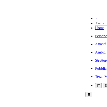
×
Home
Persone
Attività
Ambiti
Struttur
Pubblic
Terza M
IT
E
☰