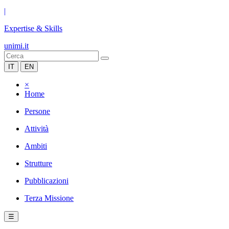
|
Expertise & Skills
unimi.it
IT
EN
×
Home
Persone
Attività
Ambiti
Strutture
Pubblicazioni
Terza Missione
☰