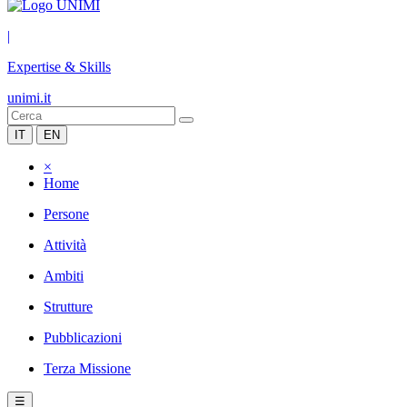
|
Expertise & Skills
unimi.it
IT
EN
×
Home
Persone
Attività
Ambiti
Strutture
Pubblicazioni
Terza Missione
☰