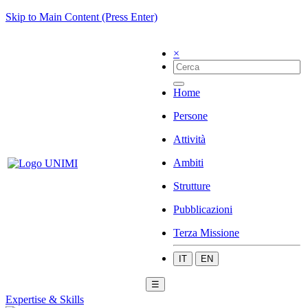
Skip to Main Content (Press Enter)
×
Home
Persone
Attività
Ambiti
Strutture
Pubblicazioni
Terza Missione
IT
EN
☰
Expertise & Skills