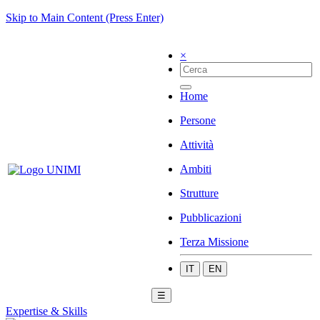
Skip to Main Content (Press Enter)
×
Home
Persone
Attività
Ambiti
Strutture
Pubblicazioni
Terza Missione
IT
EN
☰
Expertise & Skills