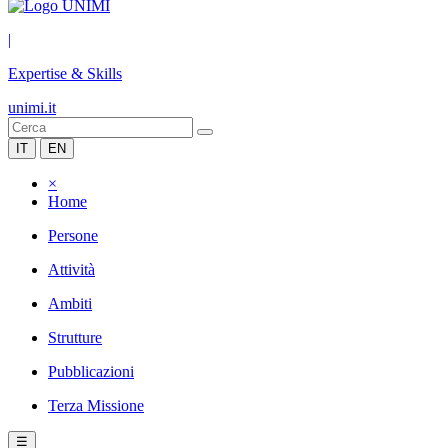
|
Expertise & Skills
unimi.it
IT
EN
×
Home
Persone
Attività
Ambiti
Strutture
Pubblicazioni
Terza Missione
☰