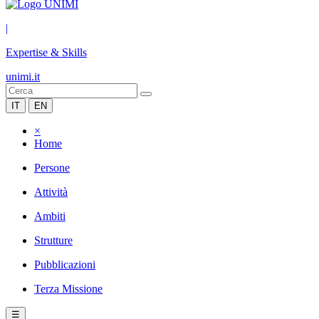
|
Expertise & Skills
unimi.it
IT
EN
×
Home
Persone
Attività
Ambiti
Strutture
Pubblicazioni
Terza Missione
☰