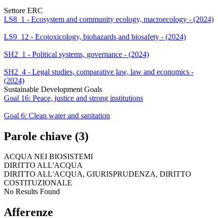
Settore ERC
LS8_1 - Ecosystem and community ecology, macroecology - (2024)
LS9_12 - Ecotoxicology, biohazards and biosafety - (2024)
SH2_1 - Political systems, governance - (2024)
SH2_4 - Legal studies, comparative law, law and economics -
(2024)
Sustainable Development Goals
Goal 16: Peace, justice and strong institutions
Goal 6: Clean water and sanitation
Parole chiave (3)
ACQUA NEI BIOSISTEMI
DIRITTO ALL'ACQUA
DIRITTO ALL'ACQUA, GIURISPRUDENZA, DIRITTO
COSTITUZIONALE
No Results Found
Afferenze