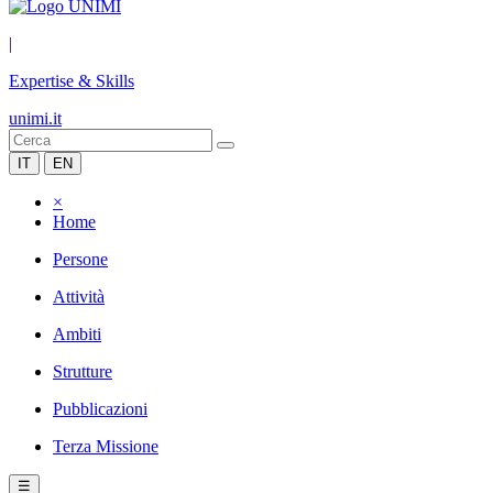
|
Expertise & Skills
unimi.it
IT
EN
×
Home
Persone
Attività
Ambiti
Strutture
Pubblicazioni
Terza Missione
☰