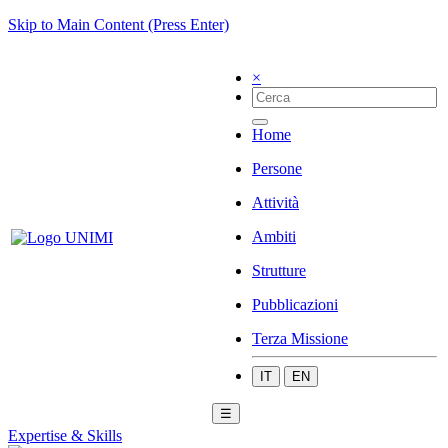
Skip to Main Content (Press Enter)
×
Home
Persone
Attività
Ambiti
Strutture
Pubblicazioni
Terza Missione
IT
EN
☰
Expertise & Skills