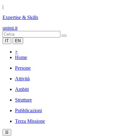
|
Expertise & Skills
unimi.it
IT
EN
×
Home
Persone
Attività
Ambiti
Strutture
Pubblicazioni
Terza Missione
☰