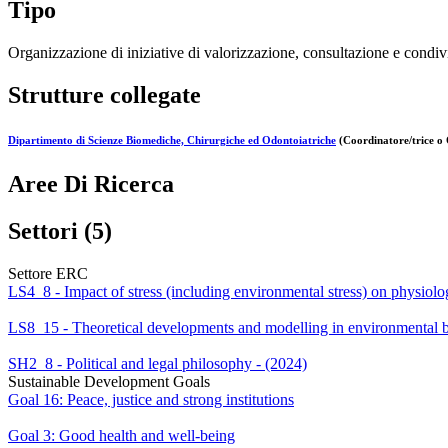
Tipo
Organizzazione di iniziative di valorizzazione, consultazione e condivi
Strutture collegate
Dipartimento di Scienze Biomediche, Chirurgiche ed Odontoiatriche
(Coordinatore/trice o 
Aree Di Ricerca
Settori (5)
Settore ERC
LS4_8 - Impact of stress (including environmental stress) on physiolo
LS8_15 - Theoretical developments and modelling in environmental bi
SH2_8 - Political and legal philosophy - (2024)
Sustainable Development Goals
Goal 16: Peace, justice and strong institutions
Goal 3: Good health and well-being