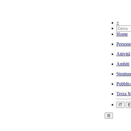
×
Home
Persone
Attività
Ambiti
Struttur
Pubblic
Terza M
IT
E
☰