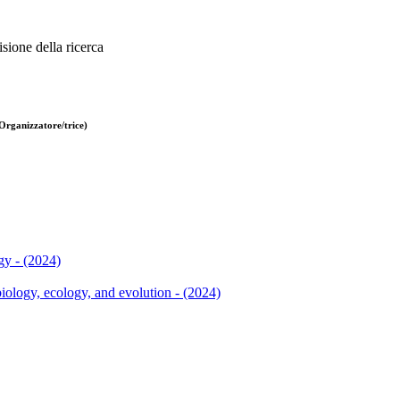
sione della ricerca
Organizzatore/trice)
gy - (2024)
ology, ecology, and evolution - (2024)