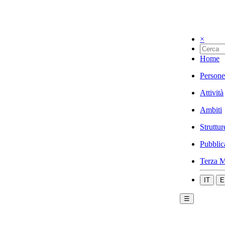
×
Home
Persone
Attività
Ambiti
Struttur
Pubblic
Terza M
IT
E
☰