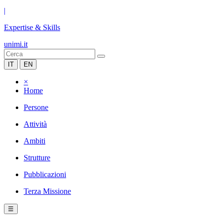
|
Expertise & Skills
unimi.it
IT
EN
×
Home
Persone
Attività
Ambiti
Strutture
Pubblicazioni
Terza Missione
☰