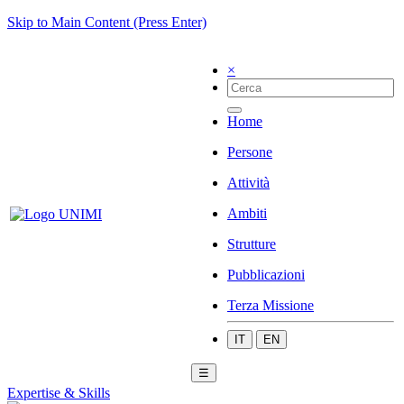
Skip to Main Content (Press Enter)
×
Home
Persone
Attività
Ambiti
Strutture
Pubblicazioni
Terza Missione
IT
EN
☰
Expertise & Skills