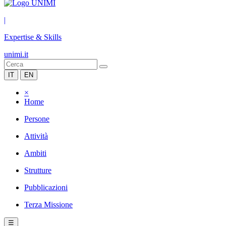
|
Expertise & Skills
unimi.it
IT
EN
×
Home
Persone
Attività
Ambiti
Strutture
Pubblicazioni
Terza Missione
☰