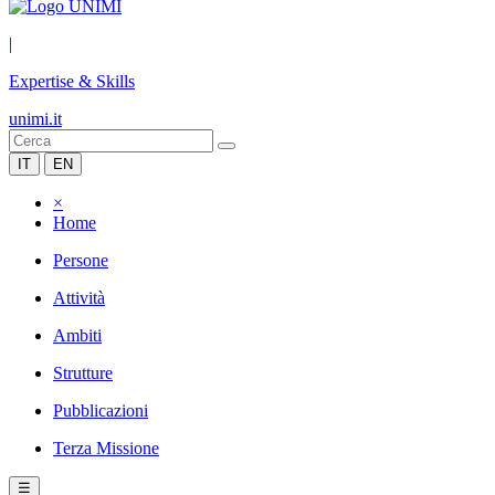
|
Expertise & Skills
unimi.it
IT
EN
×
Home
Persone
Attività
Ambiti
Strutture
Pubblicazioni
Terza Missione
☰