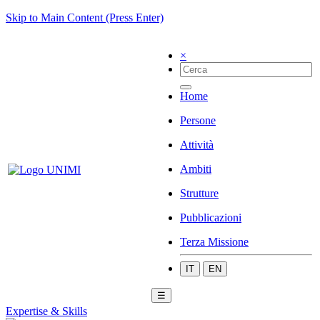
Skip to Main Content (Press Enter)
×
Home
Persone
Attività
Ambiti
Strutture
Pubblicazioni
Terza Missione
IT
EN
☰
Expertise & Skills