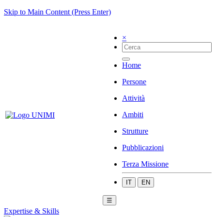
Skip to Main Content (Press Enter)
×
Home
Persone
Attività
Ambiti
Strutture
Pubblicazioni
Terza Missione
IT
EN
☰
Expertise & Skills