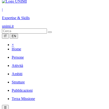
|
Expertise & Skills
unimi.it
IT
EN
×
Home
Persone
Attività
Ambiti
Strutture
Pubblicazioni
Terza Missione
☰