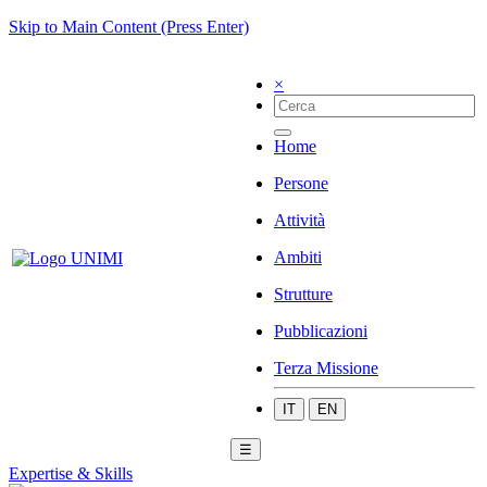
Skip to Main Content (Press Enter)
×
Home
Persone
Attività
Ambiti
Strutture
Pubblicazioni
Terza Missione
IT
EN
☰
Expertise & Skills