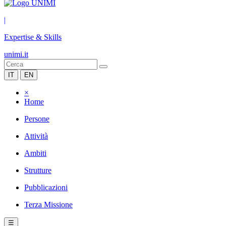
|
Expertise & Skills
unimi.it
IT
EN
×
Home
Persone
Attività
Ambiti
Strutture
Pubblicazioni
Terza Missione
☰