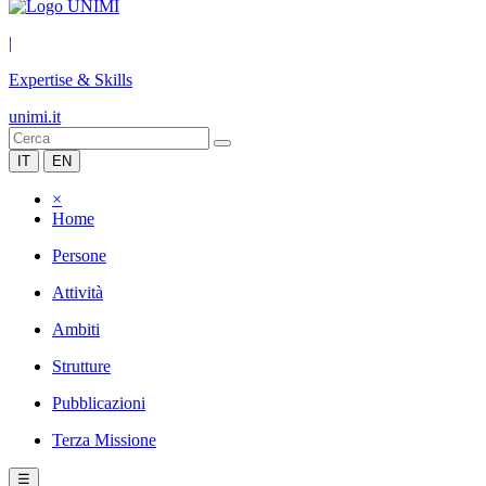
|
Expertise & Skills
unimi.it
IT
EN
×
Home
Persone
Attività
Ambiti
Strutture
Pubblicazioni
Terza Missione
☰