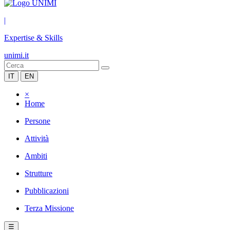
|
Expertise & Skills
unimi.it
IT
EN
×
Home
Persone
Attività
Ambiti
Strutture
Pubblicazioni
Terza Missione
☰