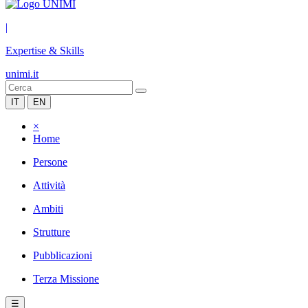
|
Expertise & Skills
unimi.it
IT
EN
×
Home
Persone
Attività
Ambiti
Strutture
Pubblicazioni
Terza Missione
☰