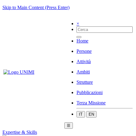
Skip to Main Content (Press Enter)
×
Home
Persone
Attività
Ambiti
Strutture
Pubblicazioni
Terza Missione
IT
EN
☰
Expertise & Skills