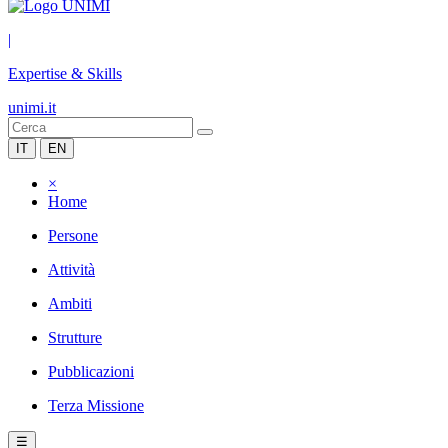
|
Expertise & Skills
unimi.it
IT
EN
×
Home
Persone
Attività
Ambiti
Strutture
Pubblicazioni
Terza Missione
☰