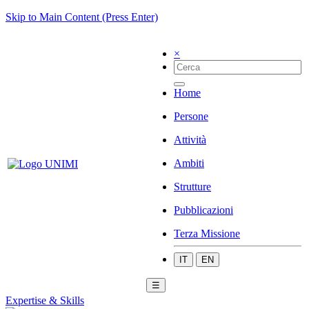
Skip to Main Content (Press Enter)
×
Home
Persone
Attività
Ambiti
Strutture
Pubblicazioni
Terza Missione
IT
EN
☰
Expertise & Skills