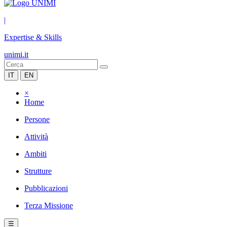
|
Expertise & Skills
unimi.it
IT
EN
×
Home
Persone
Attività
Ambiti
Strutture
Pubblicazioni
Terza Missione
☰