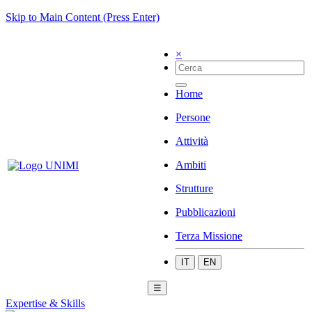
Skip to Main Content (Press Enter)
×
Home
Persone
Attività
Ambiti
Strutture
Pubblicazioni
Terza Missione
IT
EN
☰
Expertise & Skills