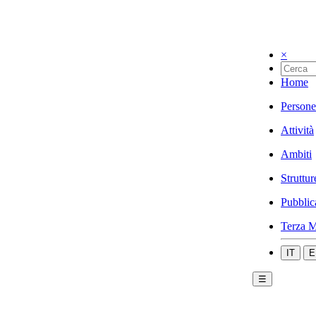
×
Home
Persone
Attività
Ambiti
Struttur
Pubblic
Terza M
IT
E
☰