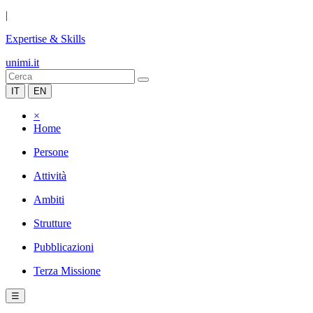
|
Expertise & Skills
unimi.it
IT
EN
×
Home
Persone
Attività
Ambiti
Strutture
Pubblicazioni
Terza Missione
☰