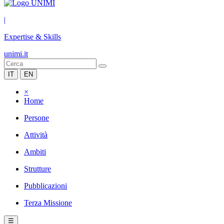
|
Expertise & Skills
unimi.it
IT
EN
×
Home
Persone
Attività
Ambiti
Strutture
Pubblicazioni
Terza Missione
☰