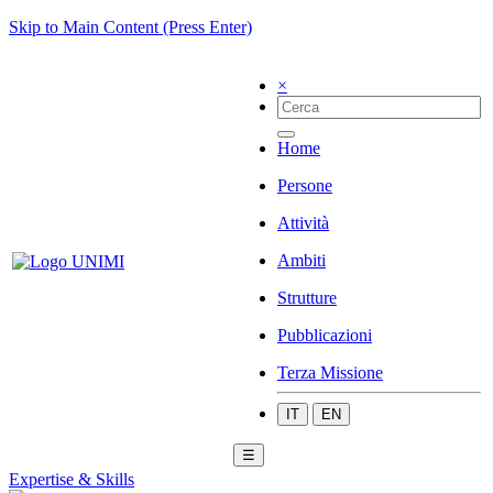
Skip to Main Content (Press Enter)
×
Home
Persone
Attività
Ambiti
Strutture
Pubblicazioni
Terza Missione
IT
EN
☰
Expertise & Skills