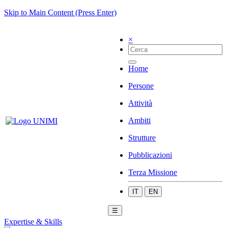
Skip to Main Content (Press Enter)
×
Home
Persone
Attività
Ambiti
Strutture
Pubblicazioni
Terza Missione
IT
EN
☰
Expertise & Skills