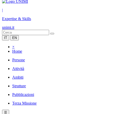
|
Expertise & Skills
unimi.it
IT
EN
×
Home
Persone
Attività
Ambiti
Strutture
Pubblicazioni
Terza Missione
☰