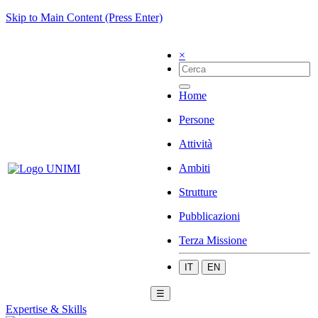
Skip to Main Content (Press Enter)
×
Home
Persone
Attività
Ambiti
Strutture
Pubblicazioni
Terza Missione
IT
EN
☰
Expertise & Skills