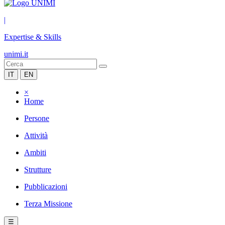
|
Expertise & Skills
unimi.it
IT
EN
×
Home
Persone
Attività
Ambiti
Strutture
Pubblicazioni
Terza Missione
☰