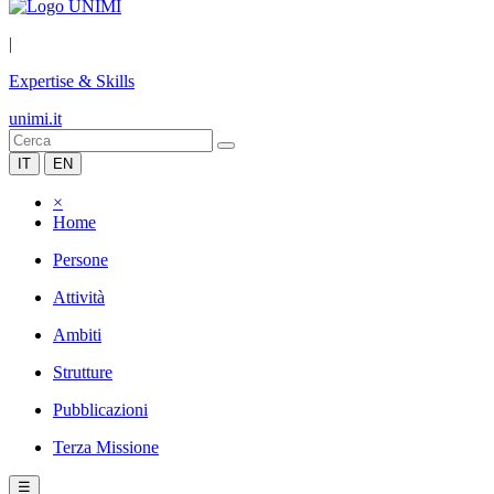
|
Expertise & Skills
unimi.it
IT
EN
×
Home
Persone
Attività
Ambiti
Strutture
Pubblicazioni
Terza Missione
☰