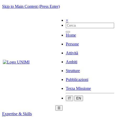
Skip to Main Content (Press Enter)
×
Home
Persone
Attività
Ambiti
Strutture
Pubblicazioni
Terza Missione
IT
EN
☰
Expertise & Skills