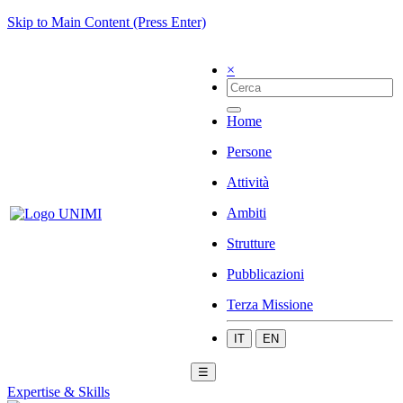
Skip to Main Content (Press Enter)
×
Home
Persone
Attività
Ambiti
Strutture
Pubblicazioni
Terza Missione
IT
EN
☰
Expertise & Skills