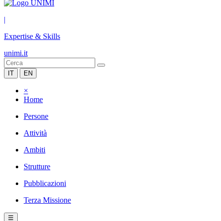
|
Expertise & Skills
unimi.it
IT
EN
×
Home
Persone
Attività
Ambiti
Strutture
Pubblicazioni
Terza Missione
☰