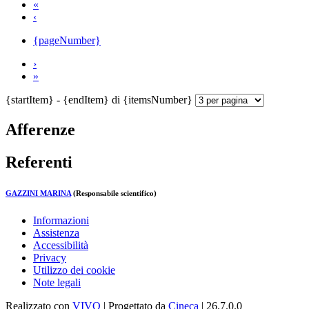
«
‹
{pageNumber}
›
»
{startItem} - {endItem} di {itemsNumber}
Afferenze
Referenti
GAZZINI MARINA
(Responsabile scientifico)
Informazioni
Assistenza
Accessibilità
Privacy
Utilizzo dei cookie
Note legali
Realizzato con
VIVO
| Progettato da
Cineca
| 26.7.0.0