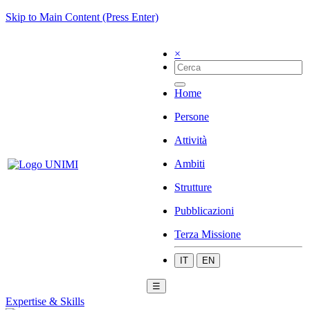
Skip to Main Content (Press Enter)
×
Home
Persone
Attività
Ambiti
Strutture
Pubblicazioni
Terza Missione
IT
EN
☰
Expertise & Skills