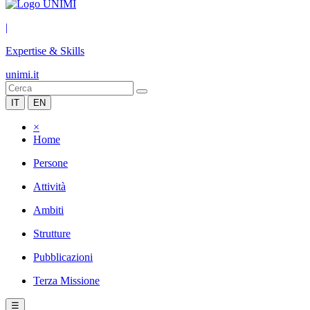
|
Expertise & Skills
unimi.it
IT
EN
×
Home
Persone
Attività
Ambiti
Strutture
Pubblicazioni
Terza Missione
☰