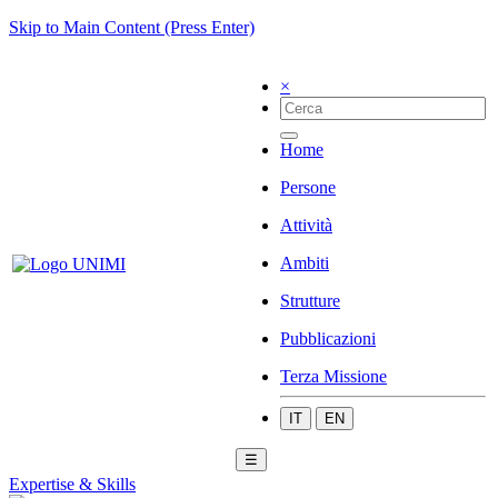
Skip to Main Content (Press Enter)
×
Home
Persone
Attività
Ambiti
Strutture
Pubblicazioni
Terza Missione
IT
EN
☰
Expertise & Skills