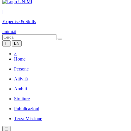
|
Expertise & Skills
unimi.it
IT
EN
×
Home
Persone
Attività
Ambiti
Strutture
Pubblicazioni
Terza Missione
☰