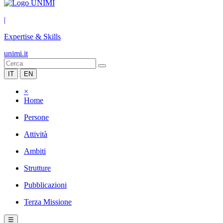
|
Expertise & Skills
unimi.it
IT
EN
×
Home
Persone
Attività
Ambiti
Strutture
Pubblicazioni
Terza Missione
☰