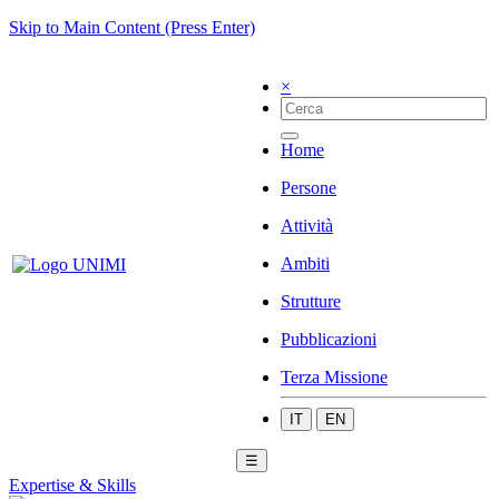
Skip to Main Content (Press Enter)
×
Home
Persone
Attività
Ambiti
Strutture
Pubblicazioni
Terza Missione
IT
EN
☰
Expertise & Skills