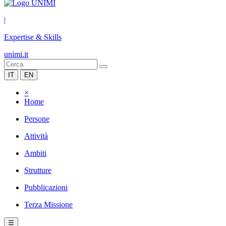
|
Expertise & Skills
unimi.it
IT
EN
×
Home
Persone
Attività
Ambiti
Strutture
Pubblicazioni
Terza Missione
☰