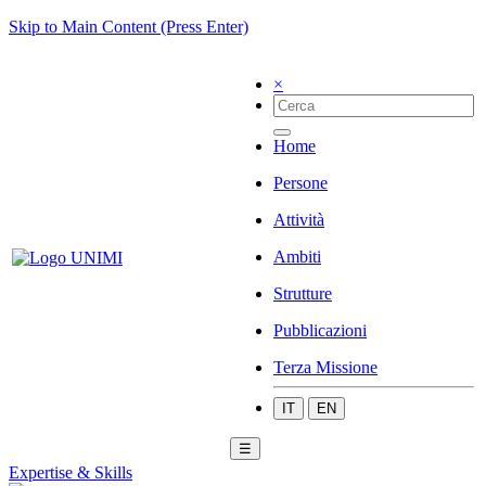
Skip to Main Content (Press Enter)
×
Home
Persone
Attività
Ambiti
Strutture
Pubblicazioni
Terza Missione
IT
EN
☰
Expertise & Skills