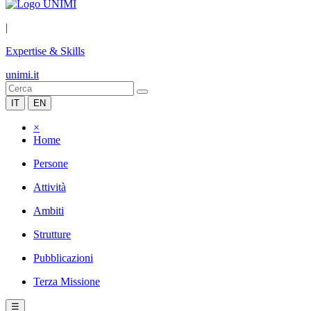
|
Expertise & Skills
unimi.it
IT
EN
×
Home
Persone
Attività
Ambiti
Strutture
Pubblicazioni
Terza Missione
☰