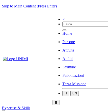
Skip to Main Content (Press Enter)
×
Home
Persone
Attività
Ambiti
Strutture
Pubblicazioni
Terza Missione
IT
EN
☰
Expertise & Skills