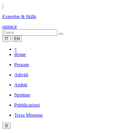
|
Expertise & Skills
unimi.it
IT
EN
×
Home
Persone
Attività
Ambiti
Strutture
Pubblicazioni
Terza Missione
☰