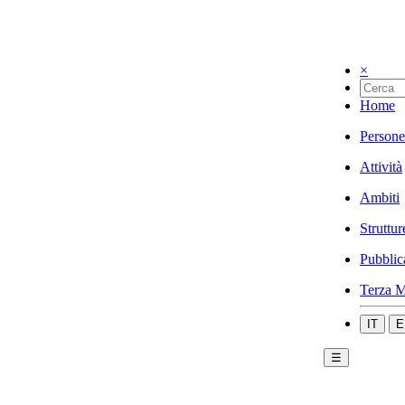
×
Home
Persone
Attività
Ambiti
Struttur
Pubblic
Terza M
IT
E
☰