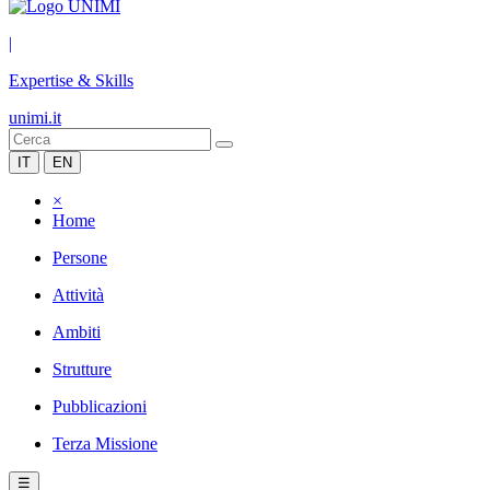
|
Expertise & Skills
unimi.it
IT
EN
×
Home
Persone
Attività
Ambiti
Strutture
Pubblicazioni
Terza Missione
☰