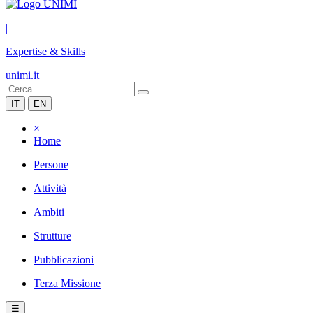
|
Expertise & Skills
unimi.it
IT
EN
×
Home
Persone
Attività
Ambiti
Strutture
Pubblicazioni
Terza Missione
☰