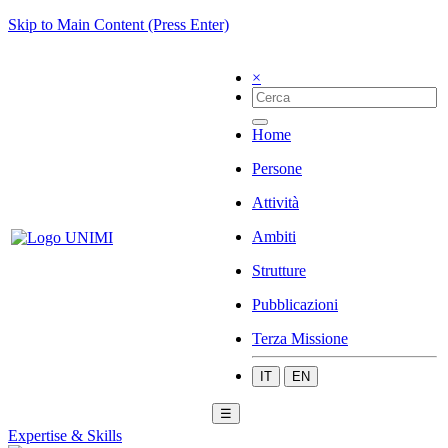
Skip to Main Content (Press Enter)
×
Home
Persone
Attività
Ambiti
Strutture
Pubblicazioni
Terza Missione
IT
EN
☰
Expertise & Skills