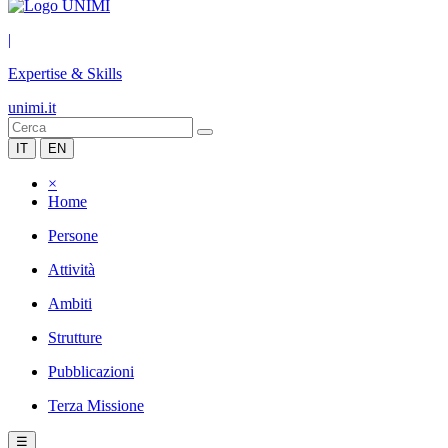
|
Expertise & Skills
unimi.it
IT
EN
×
Home
Persone
Attività
Ambiti
Strutture
Pubblicazioni
Terza Missione
☰