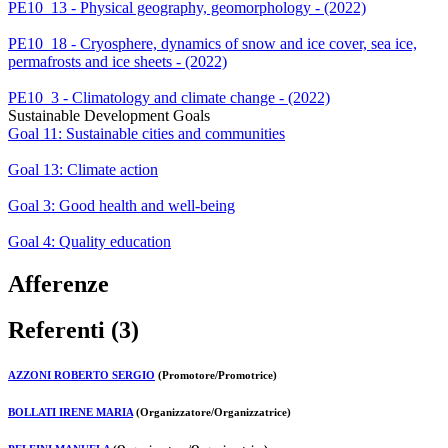
PE10_13 - Physical geography, geomorphology - (2022)
PE10_18 - Cryosphere, dynamics of snow and ice cover, sea ice,
permafrosts and ice sheets - (2022)
PE10_3 - Climatology and climate change - (2022)
Sustainable Development Goals
Goal 11: Sustainable cities and communities
Goal 13: Climate action
Goal 3: Good health and well-being
Goal 4: Quality education
Afferenze
Referenti (3)
AZZONI ROBERTO SERGIO
(Promotore/Promotrice)
BOLLATI IRENE MARIA
(Organizzatore/Organizzatrice)