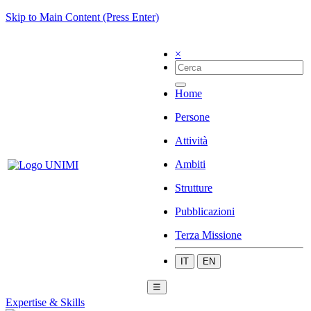
Skip to Main Content (Press Enter)
×
Home
Persone
Attività
Ambiti
Strutture
Pubblicazioni
Terza Missione
IT
EN
☰
Expertise & Skills