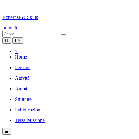
|
Expertise & Skills
unimi.it
IT
EN
×
Home
Persone
Attività
Ambiti
Strutture
Pubblicazioni
Terza Missione
☰