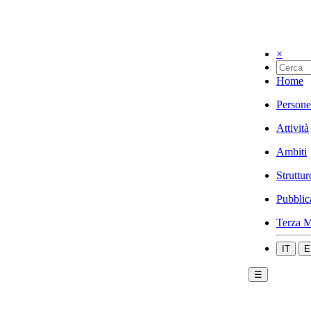
×
Home
Persone
Attività
Ambiti
Struttur
Pubblic
Terza M
IT
E
☰