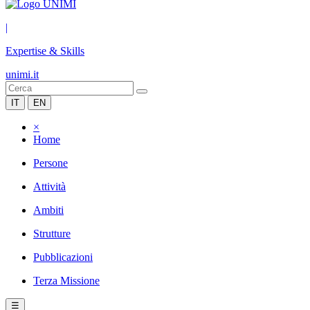
|
Expertise & Skills
unimi.it
IT
EN
×
Home
Persone
Attività
Ambiti
Strutture
Pubblicazioni
Terza Missione
☰