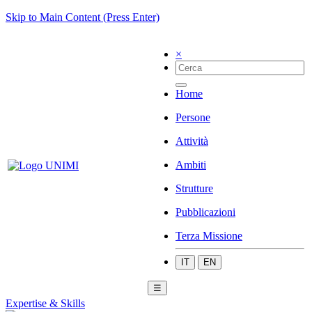
Skip to Main Content (Press Enter)
×
Home
Persone
Attività
Ambiti
Strutture
Pubblicazioni
Terza Missione
IT
EN
☰
Expertise & Skills