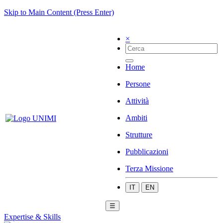
Skip to Main Content (Press Enter)
×
Home
Persone
Attività
Ambiti
Strutture
Pubblicazioni
Terza Missione
IT
EN
☰
Expertise & Skills