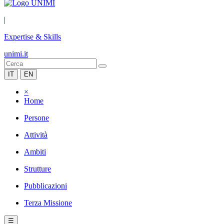
|
Expertise & Skills
unimi.it
IT
EN
×
Home
Persone
Attività
Ambiti
Strutture
Pubblicazioni
Terza Missione
☰