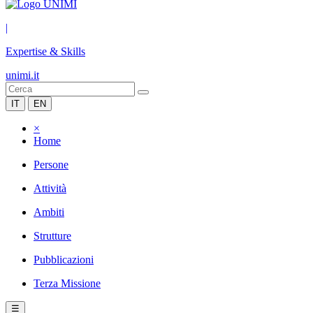
|
Expertise & Skills
unimi.it
IT
EN
×
Home
Persone
Attività
Ambiti
Strutture
Pubblicazioni
Terza Missione
☰