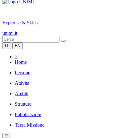
|
Expertise & Skills
unimi.it
IT
EN
×
Home
Persone
Attività
Ambiti
Strutture
Pubblicazioni
Terza Missione
☰