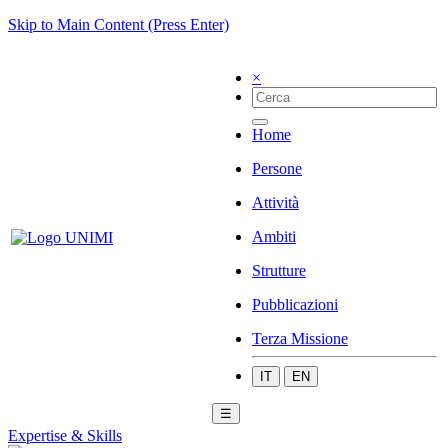
Skip to Main Content (Press Enter)
×
Home
Persone
Attività
Ambiti
Strutture
Pubblicazioni
Terza Missione
IT
EN
☰
Expertise & Skills