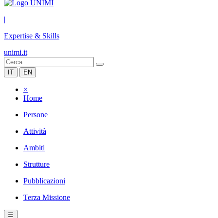
|
Expertise & Skills
unimi.it
IT
EN
×
Home
Persone
Attività
Ambiti
Strutture
Pubblicazioni
Terza Missione
☰