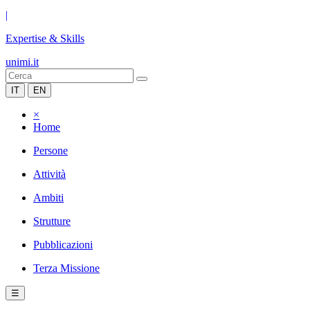
|
Expertise & Skills
unimi.it
IT
EN
×
Home
Persone
Attività
Ambiti
Strutture
Pubblicazioni
Terza Missione
☰