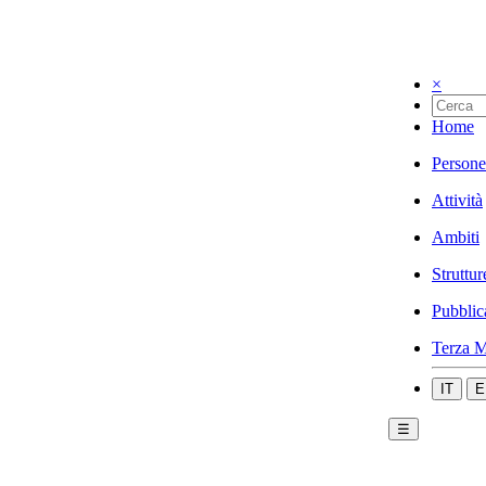
×
Home
Persone
Attività
Ambiti
Struttur
Pubblic
Terza M
IT
E
☰