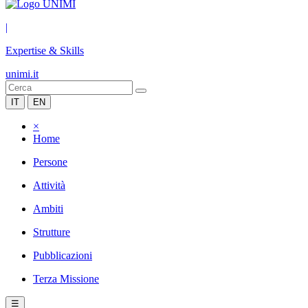
|
Expertise & Skills
unimi.it
IT
EN
×
Home
Persone
Attività
Ambiti
Strutture
Pubblicazioni
Terza Missione
☰