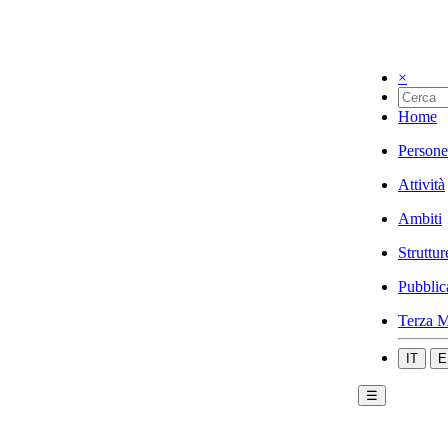
×
Home
Persone
Attività
Ambiti
Struttur
Pubblic
Terza M
IT
E
☰