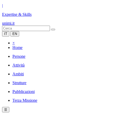
|
Expertise & Skills
unimi.it
IT
EN
×
Home
Persone
Attività
Ambiti
Strutture
Pubblicazioni
Terza Missione
☰