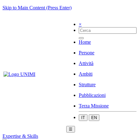
Skip to Main Content (Press Enter)
×
Home
Persone
Attività
Ambiti
Strutture
Pubblicazioni
Terza Missione
IT
EN
☰
Expertise & Skills