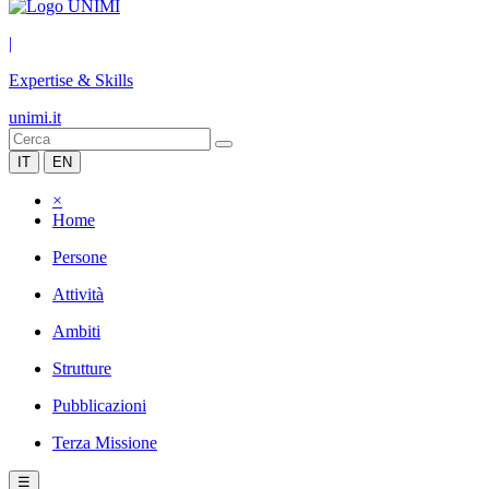
|
Expertise & Skills
unimi.it
IT
EN
×
Home
Persone
Attività
Ambiti
Strutture
Pubblicazioni
Terza Missione
☰